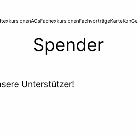
dtexkursionen
AGs
Fachexkursionen
Fachvorträge
Karte
KonG
Spender
sere Unterstützer!