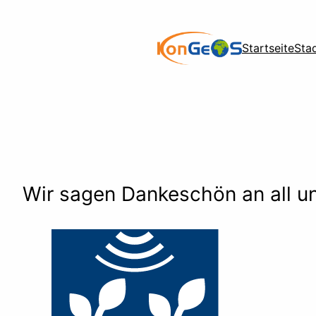
Direkt
zum
Inhalt
Startseite
Sta
wechseln
Wir sagen Dankeschön an all un